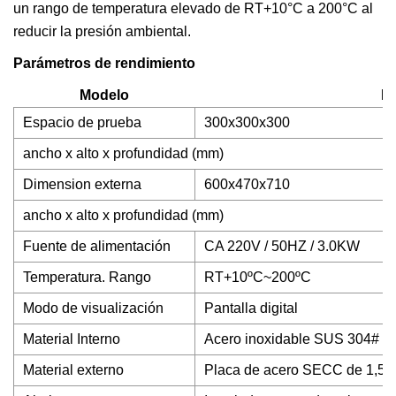
un rango de temperatura elevado de RT+10°C a 200°C al
reducir la presión ambiental.
Parámetros de rendimiento
Modelo
B
Espacio de prueba
300x300x300
ancho x alto x profundidad (mm)
Dimension externa
600x470x710
ancho x alto x profundidad (mm)
Fuente de alimentación
CA 220V / 50HZ / 3.0KW
Temperatura. Rango
RT+10ºC~200ºC
Modo de visualización
Pantalla digital
Material Interno
Acero inoxidable SUS 304# d
Material externo
Placa de acero SECC de 1,5 mm