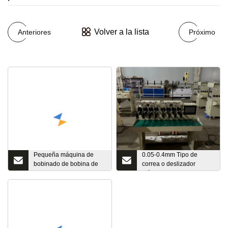
Volver a la lista
Anteriores
Próximo
Pequeña máquina de
0.05-0.4mm Tipo de
bobinado de bobina de
correa o deslizador
alambre de transformador
Máquina de bobinado de
Ei de lámina de cobre
bobina de bobinadora de
toroide CNC con CE