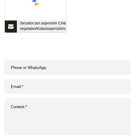
Secador por aspersión Cinta transportadora de
vegetales/frutas/aspersión/vacío/flash/paleta/placa/bandeja/raspado/
giratorio/corriente de aire/vibración/equipo de secado de lecho fluido 
PAC