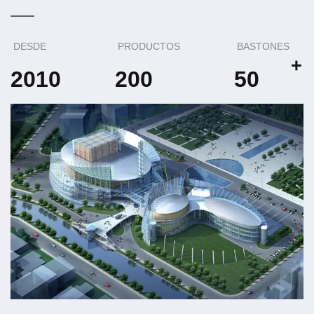
DESDE
PRODUCTOS
BASTONES
+
2010
200
50