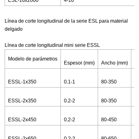
ESL-16x2000
4-16
Línea de corte longitudinal de la serie ESL para material
delgado
Línea de corte longitudinal mini serie ESSL
Modelo de parámetros
Espesor (mm)
Ancho (mm)
Ca
ESSL-1x350
0.1-1
80-350
8
ESSL-2x350
0.2-2
80-350
6
ESSL-2x450
0.2-2
80-450
6
ESSL-2x650
0.2-2
80-650
6