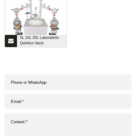
5L 10L 20L Laboratorio
Químico Vacío
Evaporador de recorrido
corto Precio Equipo de
destilación de película
limpiada Sistema llave en
mano Kit de destilación
de recorrido corto