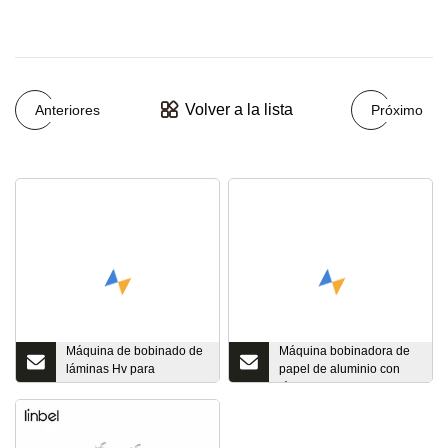
Volver a la lista
Anteriores
Próximo
Máquina de bobinado de
Máquina bobinadora de
láminas Hv para
papel de aluminio con
transformadores para
lámina de doble capa
bobinas de láminas Hv en
transformadores de tipo
seco